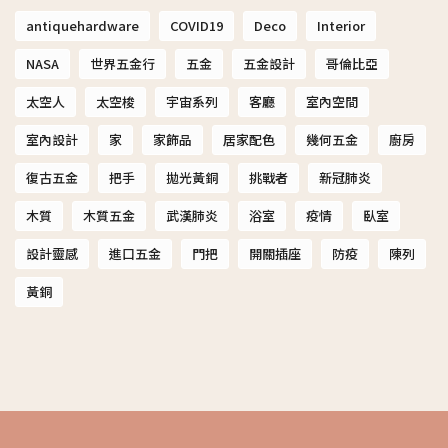
antiquehardware
COVID19
Deco
Interior
NASA
世界五金行
五金
五金設計
哥倫比亞
太空人
太空梭
宇宙系列
客廳
室內空間
室內設計
家
家飾品
居家配色
幾何五金
廚房
復古五金
把手
拋光黃銅
挑戰者
新冠肺炎
木質
木質五金
武漢肺炎
浴室
疫情
臥室
設計靈感
進口五金
門把
開關插座
防疫
陳列
黃銅