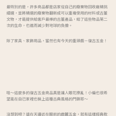
最特別的是，許多商品都是店家從自己的廢棄物回收廠精挑
細選，並將精選的廢棄物翻新成可以重複使用的材料或古董
文物，才能提供給客戶最棒的古董產品，給了這些物品第二
次的生命，也進而減少對地球的負擔。
除了家具、家飾用品，當然也有今天的重頭戲－復古五金！
哇～這麼多的復古五金商品真是讓人眼花撩亂！小編也很希
望能在自已家裡也裝上這種古典風格的門鎖耶～
沒想到吧？遠在天邊近在眼前的鹿麓五金，就有這樣經典款