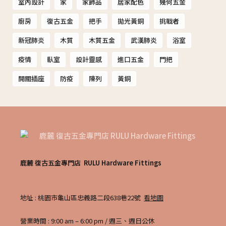
室內設計
家
家飾品
居家配色
幾何五金
廚房
復古五金
把手
拋光黃銅
挑戰者
新冠肺炎
木質
木質五金
武漢肺炎
浴室
疫情
臥室
設計靈感
進口五金
門把
開關插座
防疫
陳列
黃銅
鹿麓 復古五金專門店 RULU Hardware Fittings
地址 : 桃園市龜山區忠義路二段638巷22號
看地圖
營業時間 : 9:00 am – 6:00 pm / 週三、週日公休