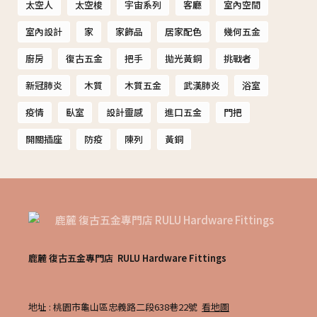
太空人
太空梭
宇宙系列
客廳
室內空間
室內設計
家
家飾品
居家配色
幾何五金
廚房
復古五金
把手
拋光黃銅
挑戰者
新冠肺炎
木質
木質五金
武漢肺炎
浴室
疫情
臥室
設計靈感
進口五金
門把
開關插座
防疫
陳列
黃銅
鹿麓 復古五金專門店 RULU Hardware Fittings
地址 : 桃園市龜山區忠義路二段638巷22號
看地圖