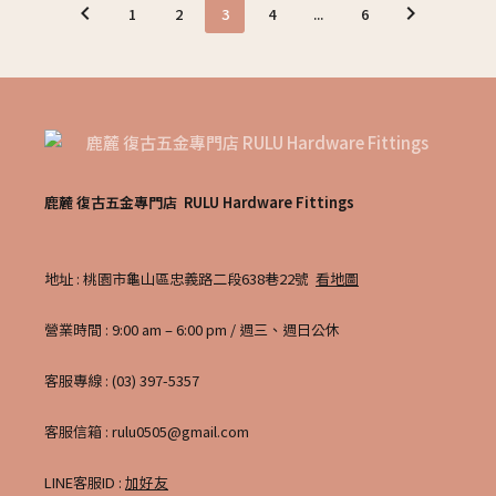
keyboard_arrow_left
keyboard_arrow_right
1
2
3
4
...
6
鹿麓 復古五金專門店 RULU Hardware Fittings
地址 : 桃園市龜山區忠義路二段638巷22號
看地圖
營業時間 : 9:00 am – 6:00 pm / 週三、週日公休
客服專線 : (03) 397-5357
客服信箱 : rulu0505@gmail.com
LINE客服ID :
加好友